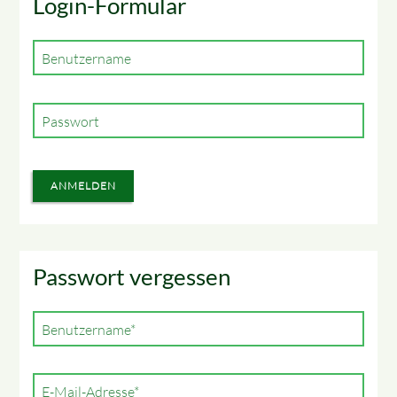
Login-Formular
Benutzername
Passwort
ANMELDEN
Passwort vergessen
Pflichtfeld
Benutzername
*
Pflichtfeld
E-Mail-Adresse
*