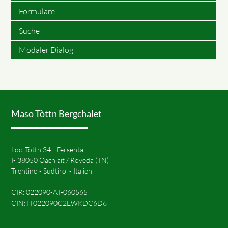
Formulare
Suche
Modaler Dialog
Maso Tòttn Bergchalet
Loc. Tòttn 34 - Fersental
I- 38050 Oachlait / Roveda (TN)
Trentino - Südtirol - Italien
CIR: 022090-AT-060565
CIN: IT022090C2EWKDC6D6