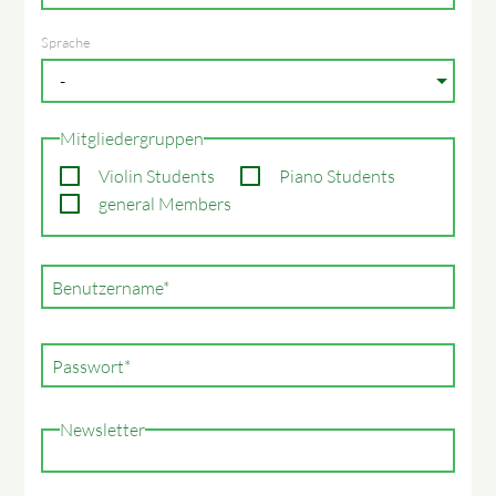
Sprache
Mitgliedergruppen
Violin Students
Piano Students
general Members
Pflichtfeld
Benutzername
*
Pflichtfeld
Passwort
*
Newsletter