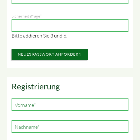
Pflichtfeld
Sicherheitsfrage
*
Bitte addieren Sie 3 und 6.
NEUES PASSWORT ANFORDERN
Registrierung
Pflichtfeld
Vorname
*
Pflichtfeld
Nachname
*