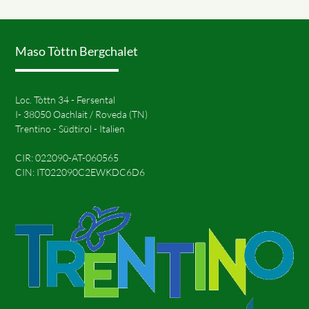
Maso Tòttn Bergchalet
Loc. Tòttn 34 - Fersental
I- 38050 Oachlait / Roveda (TN)
Trentino - Südtirol - Italien
CIR: 022090-AT-060565
CIN: IT022090C2EWKDC6D6