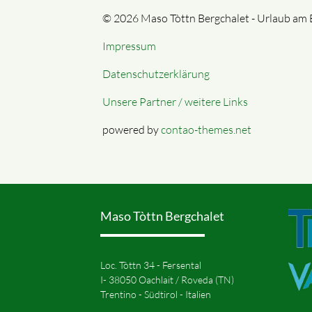
© 2026 Maso Tòttn Bergchalet - Urlaub am 
Impressum
Datenschutzerklärung
Unsere Partner / weitere Links
powered by
contao-themes.net
Maso Tòttn Bergchalet
Loc. Tòttn 34 - Fersental
I- 38050 Oachlait / Roveda (TN)
Trentino - Südtirol - Italien