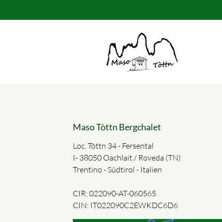
Suchbegriffe
Maso Tòttn Bergchalet
Loc. Tòttn 34 - Fersental
I- 38050 Oachlait / Roveda (TN)
Trentino - Südtirol - Italien
CIR: 022090-AT-060565
CIN: IT022090C2EWKDC6D6